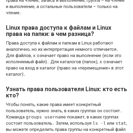
права на чтение, запись и выполнение, группа – на чтение
и выполнение, а остальные пользователи – только на
чтение․
Linux права доступа к файлам и Linux
права на папки: в чем разница?
Права доступа к файлам и папкам в Linux работают
аналогично, но их интерпретация немного отличается․
Для файлов,
x
означает право на выполнение (если это
исполняемый файл)․ Для каталогов (папок),
x
означает
право на вход в каталог (право на «перемещение» в этот
каталог)․
Узнать права пользователя Linux: кто есть
кто?
Чтобы понять, какие права имеет конкретный
пользователь, нужно знать, в каких группах он состоит․
Команда
groups username
покажет, в каких группах
состоит пользователь․ Затем, используя
ls -l
или
stat
,
вы можете определить права группы на конкретный файл