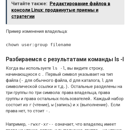
Читайте также:
Редактирование файлов в
консоли Linux: продвинутые приемы и
стратегии
Пример изменения владельца:
chown user:group filename
Разбираемся с результатами команды ls -l
Когда вы используете
ls -l
, вы видите строку,
начинающуюся с ․ Первый символ указывает на тип
файла (
-
для обычного файла,
d
для каталога,
l
для
символической ссылки и т;д․)․ Остальные разделены на
три группы по три символа: права владельца, права
группы и права остальных пользователей․ Каждый набор
состоит из
r
(чтение),
w
(запись) и
x
(выполнение)․ Если
права нет, то стоит
-
․
Например,
-rwxr-xr--
означает, что владелец имеет