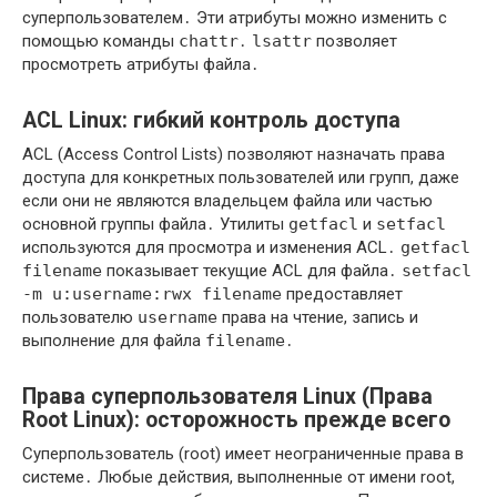
суперпользователем․ Эти атрибуты можно изменить с
помощью команды
chattr
․
lsattr
позволяет
просмотреть атрибуты файла․
ACL Linux: гибкий контроль доступа
ACL (Access Control Lists) позволяют назначать права
доступа для конкретных пользователей или групп, даже
если они не являются владельцем файла или частью
основной группы файла․ Утилиты
getfacl
и
setfacl
используются для просмотра и изменения ACL․
getfacl
filename
показывает текущие ACL для файла․
setfacl
-m u:username:rwx filename
предоставляет
пользователю
username
права на чтение, запись и
выполнение для файла
filename
․
Права суперпользователя Linux (Права
Root Linux): осторожность прежде всего
Суперпользователь (root) имеет неограниченные права в
системе․ Любые действия, выполненные от имени root,