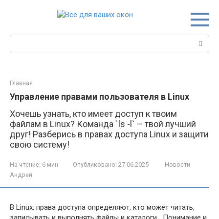
Перейти
к
контенту
Поиск:
Главная
Управление правами пользователя в Linux
Хочешь узнать, кто имеет доступ к твоим
файлам в Linux? Команда `ls -l` – твой лучший
друг! Разберись в правах доступа Linux и защити
свою систему!
На чтение:
6 мин
Опубликовано:
27.06.2025
Новости
Андрей
В Linux, права доступа определяют, кто может читать,
записывать и выполнять файлы и каталоги․ Понимание и