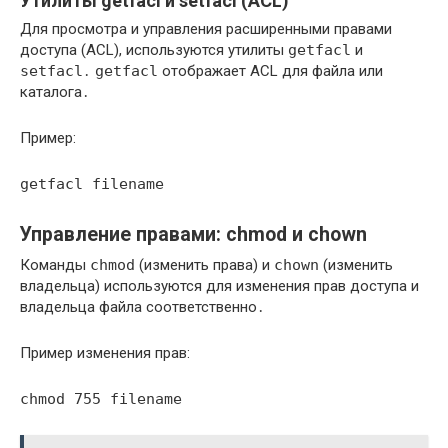
Утилиты getfacl и setfacl (ACL)
Для просмотра и управления расширенными правами
доступа (ACL), используются утилиты
getfacl
и
setfacl
․
getfacl
отображает ACL для файла или
каталога․
Пример:
getfacl filename
Управление правами: chmod и chown
Команды
chmod
(изменить права) и
chown
(изменить
владельца) используются для изменения прав доступа и
владельца файла соответственно․
Пример изменения прав:
chmod 755 filename