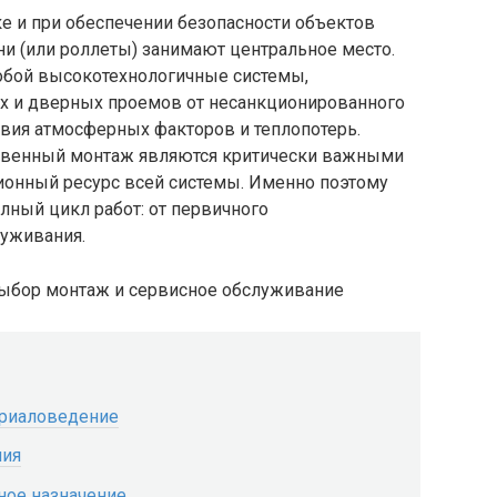
е и при обеспечении безопасности объектов
ни (или роллеты) занимают центральное место.
обой высокотехнологичные системы,
х и дверных проемов от несанкционированного
твия атмосферных факторов и теплопотерь.
ственный монтаж являются критически важными
онный ресурс всей системы. Именно поэтому
лный цикл работ: от первичного
луживания.
ериаловедение
ния
ное назначение