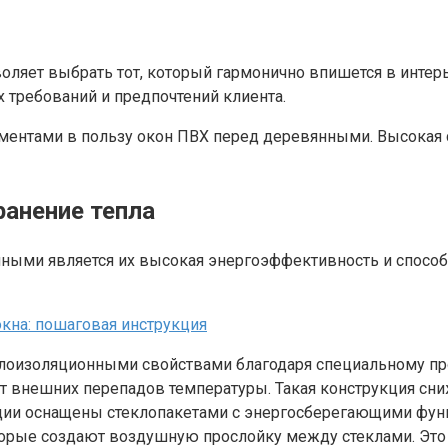
зволяет выбрать тот, который гармонично впишется в инте
 требований и предпочтений клиента.
ентами в пользу окон ПВХ перед деревянными. Высокая с
анение тепла
ыми является их высокая энергоэффективность и способн
окна: пошаговая инструкция
плоизоляционными свойствами благодаря специальному 
внешних перепадов температуры. Такая конструкция снижа
ции оснащены стеклопакетами с энергосберегающими функ
орые создают воздушную прослойку между стеклами. Это у