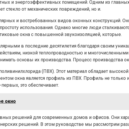
ных и энергоэффективных помещений. Одним из главных 
ет стекло от механических повреждений, но и.
улярных и востребованных видов оконных конструкций. О
простоту использования. Однако многие люди сталкивают
стиковые окна с повышенной звукоизоляцией, которые.
улярными в последние десятилетия благодаря своим уник
йствиям, низкой теплопроводностью и многочисленными в
нимать основы их производства. Процесс производства ок
поливинилхлорида (ПВХ). Этот материал обладает высокой
том окна является профиль из ПВХ. Профиль не только и
первых, это обеспечивает.
ое окно
ивных решений для современных домов и офисов. Они хар
ерских решений. В этом руководстве мы рассмотрим разл