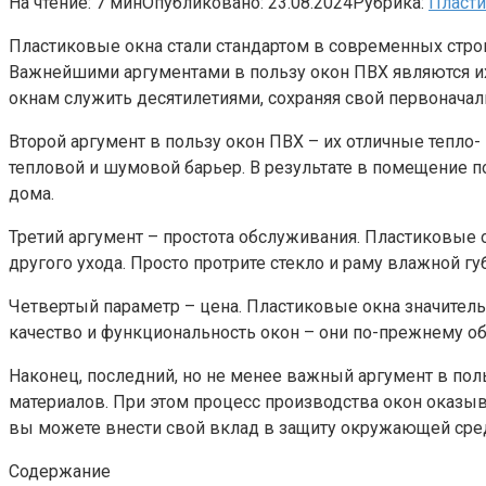
На чтение:
7 мин
Опубликовано:
23.08.2024
Рубрика:
Пласт
Пластиковые окна стали стандартом в современных строи
Важнейшими аргументами в пользу окон ПВХ являются их вы
окнам служить десятилетиями, сохраняя свой первонача
Второй аргумент в пользу окон ПВХ – их отличные теп
тепловой и шумовой барьер. В результате в помещение 
дома.
Третий аргумент – простота обслуживания. Пластиковые 
другого ухода. Просто протрите стекло и раму влажной г
Четвертый параметр – цена. Пластиковые окна значитель
качество и функциональность окон – они по-прежнему 
Наконец, последний, но не менее важный аргумент в пол
материалов. При этом процесс производства окон оказы
вы можете внести свой вклад в защиту окружающей сре
Содержание