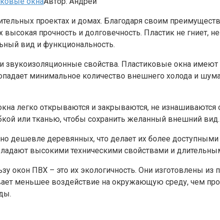
иковые окна
Автор:
Андрей
тельных проектах и ​​домах. Благодаря своим преимущест
сокая прочность и долговечность. Пластик не гниет, не тр
льный вид и функциональность.
ло- и звукоизоляционные свойства. Пластиковые окна им
попадает минимальное количество внешнего холода и шум
окна легко открываются и закрываются, не изнашиваются 
убкой или тканью, чтобы сохранить желанный внешний вид.
но дешевле деревянных, что делает их более доступными 
обладают высокими техническими свойствами и длительны
ьзу окон ПВХ – это их экологичность. Они изготовлены и
вает меньшее воздействие на окружающую среду, чем про
ды.