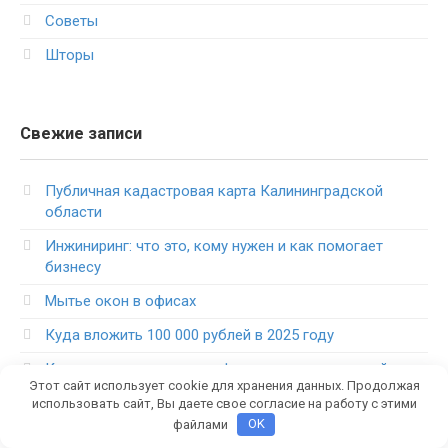
Советы
Шторы
Свежие записи
Публичная кадастровая карта Калининградской
области
Инжиниринг: что это, кому нужен и как помогает
бизнесу
Мытье окон в офисах
Куда вложить 100 000 рублей в 2025 году
Корпоратив в аквапарке Фэнтези как идеальный
Этот сайт использует cookie для хранения данных. Продолжая
формат тимбилдинга и отдыха
использовать сайт, Вы даете свое согласие на работу с этими
Аквапарк с ребенком до трех лет советы для
файлами
OK
родителей