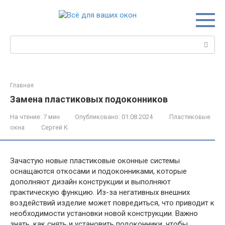
Перейти
к
контенту
Поиск:
Главная
Замена пластиковых подоконников
На чтение:
7 мин
Опубликовано:
01.08.2024
Пластиковые
окна
Сергей К.
Зачастую новые пластиковые оконные системы
оснащаются откосами и подоконниками, которые
дополняют дизайн конструкции и выполняют
практическую функцию. Из-за негативных внешних
воздействий изделие может повредиться, что приводит к
необходимости установки новой конструкции. Важно
знать, как снять и установить подоконники, чтобы