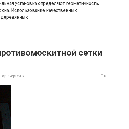
ильная установка определяют герметичность,
 окна. Использование качественных
е деревянных
противомоскитной сетки
тор:
Сергей К.
0