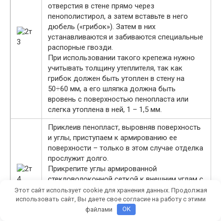
отверстия в стене прямо через
пенополистирол, а затем вставьте в него
дюбель («грибок»). Затем в них
устанавливаются и забиваются специальные
распорные гвозди.
При использовании такого крепежа нужно
учитывать толщину утеплителя, так как
грибок должен быть утоплен в стену на
50÷60 мм, а его шляпка должна быть
вровень с поверхностью пенопласта или
слегка утоплена в ней, 1 – 1,5 мм.
Приклеив пенопласт, выровняв поверхность
и углы, приступаем к армированию ее
поверхности – только в этом случае отделка
прослужит долго.
Прикрепите углы армированной
стекловолоконной сеткой к внешним углам с
помощью клея или гипсовой шпаклевки. На
Этот сайт использует cookie для хранения данных. Продолжая
скошенный край нанесите шпателем клей и
использовать сайт, Вы даете свое согласие на работу с этими
файлами
OK
прижмите к нему углы, сразу удаляя излишки
клея, выступающие из отверстия.