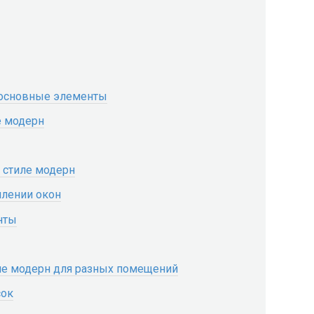
 основные элементы
е модерн
 стиле модерн
млении окон
нты
ле модерн для разных помещений
сок