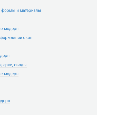
: формы и материалы
ле модерн
оформлении окон
одерн
, арки, своды
ле модерн
одерн