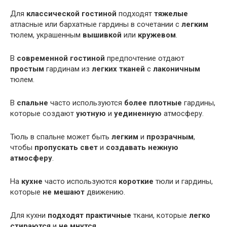
Для
классической гостиной
подходят
тяжелые
атласные или бархатные гардины в сочетании с
легким
тюлем, украшенным
вышивкой
или
кружевом
.
В
современной гостиной
предпочтение отдают
простым
гардинам из
легких тканей
с
лаконичным
тюлем.
В
спальне
часто используются
более плотные
гардины,
которые создают
уютную
и
уединенную
атмосферу.
Тюль в спальне может быть
легким
и
прозрачным
,
чтобы
пропускать свет
и
создавать
нежную
атмосферу
.
На
кухне
часто используются
короткие
тюли и гардины,
которые
не мешают
движению.
Для кухни
подходят
практичные
ткани, которые
легко
стираются
и
не мнутся
.