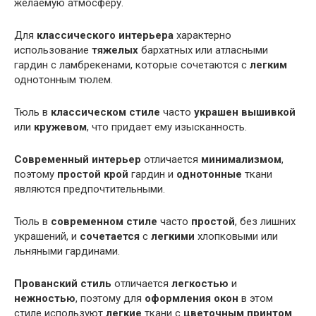
желаемую атмосферу.
Для
классического интерьера
характерно
использование
тяжелых
бархатных или атласными
гардин с ламбрекенами, которые сочетаются с
легким
однотонным тюлем.
Тюль в
классическом стиле
часто
украшен вышивкой
или
кружевом
, что придает ему изысканность.
Современный интерьер
отличается
минимализмом
,
поэтому
простой крой
гардин и
однотонные
ткани
являются предпочтительными.
Тюль в
современном стиле
часто
простой
, без лишних
украшений, и
сочетается
с
легкими
хлопковыми или
льняными гардинами.
Прованский стиль
отличается
легкостью
и
нежностью
, поэтому для
оформления окон
в этом
стиле используют
легкие
ткани с
цветочным принтом
.