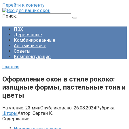
Перейти к контенту
Поиск:
ПВХ
Деревянные
Комбинированные
Алюминиевые
Советы
Комплектующие
Главная
Оформление окон в стиле рококо:
изящные формы, пастельные тона и
цветы
На чтение:
23 мин
Опубликовано:
26.08.2024
Рубрика:
Шторы
Автор:
Сергей К.
Содержание
История стиля рококо