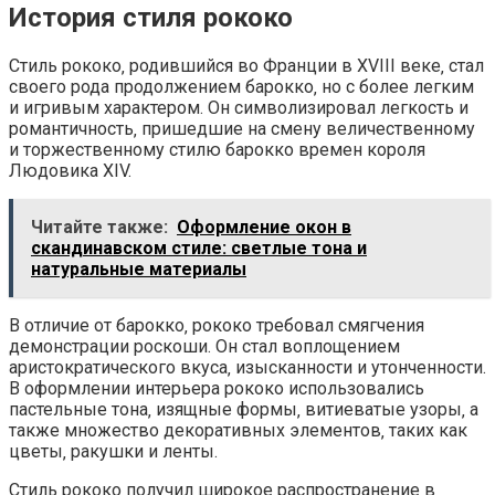
История стиля рококо
Стиль рококо‚ родившийся во Франции в XVIII веке‚ стал
своего рода продолжением барокко‚ но с более легким
и игривым характером. Он символизировал легкость и
романтичность‚ пришедшие на смену величественному
и торжественному стилю барокко времен короля
Людовика XIV.
Читайте также:
Оформление окон в
скандинавском стиле: светлые тона и
натуральные материалы
В отличие от барокко‚ рококо требовал смягчения
демонстрации роскоши. Он стал воплощением
аристократического вкуса‚ изысканности и утонченности.
В оформлении интерьера рококо использовались
пастельные тона‚ изящные формы‚ витиеватые узоры‚ а
также множество декоративных элементов‚ таких как
цветы‚ ракушки и ленты.
Стиль рококо получил широкое распространение в