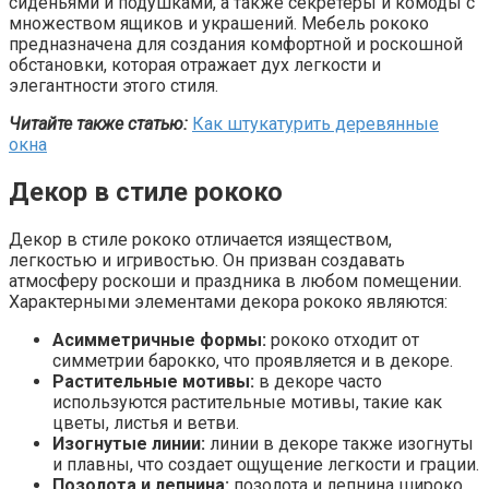
сиденьями и подушками, а также секретеры и комоды с
множеством ящиков и украшений. Мебель рококо
предназначена для создания комфортной и роскошной
обстановки, которая отражает дух легкости и
элегантности этого стиля.
Читайте также статью:
Как штукатурить деревянные
окна
Декор в стиле рококо
Декор в стиле рококо отличается изяществом,
легкостью и игривостью. Он призван создавать
атмосферу роскоши и праздника в любом помещении.
Характерными элементами декора рококо являются:
Асимметричные формы:
рококо отходит от
симметрии барокко, что проявляется и в декоре.
Растительные мотивы:
в декоре часто
используются растительные мотивы, такие как
цветы, листья и ветви.
Изогнутые линии:
линии в декоре также изогнуты
и плавны, что создает ощущение легкости и грации.
Позолота и лепнина:
позолота и лепнина широко