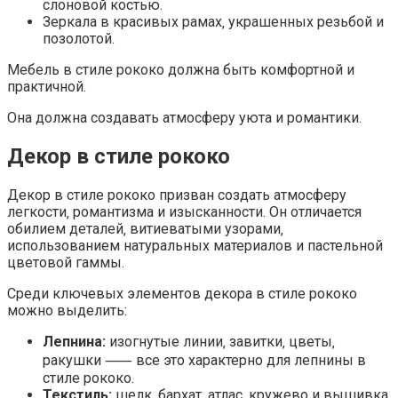
слоновой костью.
Зеркала в красивых рамах‚ украшенных резьбой и
позолотой.
Мебель в стиле рококо должна быть комфортной и
практичной.
Она должна создавать атмосферу уюта и романтики.
Декор в стиле рококо
Декор в стиле рококо призван создать атмосферу
легкости‚ романтизма и изысканности. Он отличается
обилием деталей‚ витиеватыми узорами‚
использованием натуральных материалов и пастельной
цветовой гаммы.
Среди ключевых элементов декора в стиле рококо
можно выделить:
Лепнина:
изогнутые линии‚ завитки‚ цветы‚
ракушки ⸺ все это характерно для лепнины в
стиле рококо.
Текстиль:
шелк‚ бархат‚ атлас‚ кружево и вышивка