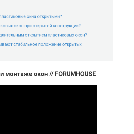
пластиковые окна открытыми?
ковых окон при открытой конструкции?
 длительным открытием пластиковых окон?
ивают стабильное положение открытых
ри монтаже окон // FORUMHOUSE