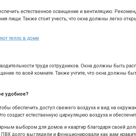
спечить естественное освещение и вентиляцию. Рекоменд
ия пищи. Также стоит учесть, что окна должны легко откр
яют тепло в доме
водительности труда сотрудников. Окна должны быть рас
ение по всей комнате. Также учтите, что окна должны б
ое удобное?
чтобы обеспечить доступ свежего воздуха и вид на окруж
 Это создаст естественную циркуляцию воздуха и обеспечи
лярным выбором для домов и квартир благодаря своей до
 ПВХ долго выглядели и функционировали как вам нравится