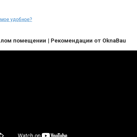
амое удобное?
илом помещении | Рекомендации от OknaBau