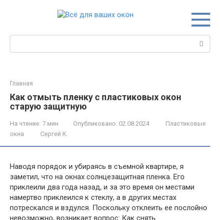
Перейти
к
контенту
Поиск:
Главная
Как отмыть пленку с пластиковых окон
старую защитную
На чтение:
7 мин
Опубликовано:
02.08.2024
Пластиковые
окна
Сергей К.
Наводя порядок и убираясь в съемной квартире, я
заметил, что на окнах солнцезащитная пленка. Его
приклеили два года назад, и за это время он местами
намертво приклеился к стеклу, а в других местах
потрескался и вздулся. Поскольку отклеить ее послойно
невозможно, возникает вопрос: Как снять