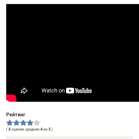
Рейтинг
(
3
оценки, среднее
4
из
5
)