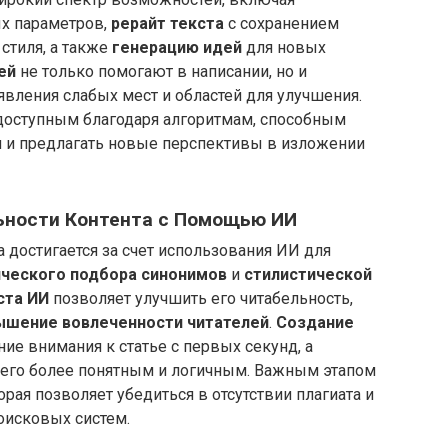
х параметров,
рерайт текста
с сохранением
стиля, а также
генерацию идей
для новых
ей
не только помогают в написании, но и
вления слабых мест и областей для улучшения.
доступным благодаря алгоритмам, способным
 и предлагать новые перспективы в изложении
ьности Контента с Помощью ИИ
 достигается за счет использования ИИ для
ческого подбора синонимов
и
стилистической
ста ИИ
позволяет улучшить его читабельность,
ышение вовлеченности читателей
.
Создание
ие внимания к статье с первых секунд, а
его более понятным и логичным. Важным этапом
торая позволяет убедиться в отсутствии плагиата и
оисковых систем.