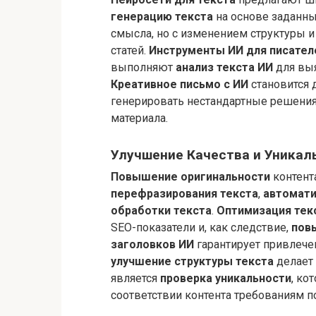
генерацию текста
на основе заданны
смысла, но с изменением структуры и 
статей.
Инструменты ИИ для писател
выполняют
анализ текста ИИ
для выя
Креативное письмо с ИИ
становится 
генерировать нестандартные решения
материала.
Улучшение Качества и Уникал
Повышение оригинальности
контента
перефразирования текста
,
автомати
обработки текста
.
Оптимизация тек
SEO-показатели и, как следствие,
пов
заголовков ИИ
гарантирует привлечен
улучшение структуры текста
делает 
является
проверка уникальности
, ко
соответствии контента требованиям п