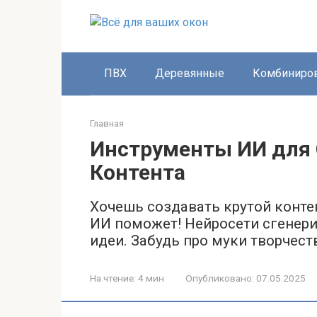
Перейти
к
контенту
ПВХ
Деревянные
Комбиниро
Главная
Инструменты ИИ для 
Контента
Хочешь создавать крутой контен
ИИ поможет! Нейросети сгенери
идеи. Забудь про муки творчест
На чтение:
4 мин
Опубликовано:
07.05.2025