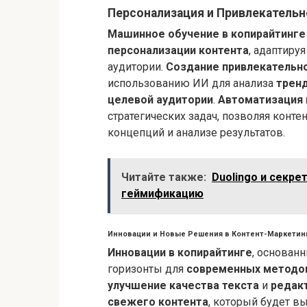
Персонализация и Привлекательн
Машинное обучение в копирайтинге
персонализации контента
, адаптиру
аудитории.
Создание привлекательн
использованию ИИ для анализа
тренд
целевой аудитории
.
Автоматизация 
стратегических задач, позволяя конт
концепций и анализе результатов.
Читайте также:
Duolingo и секр
геймификацию
Инновации и Новые Решения в Контент-Маркетин
Инновации в копирайтинге
, основан
горизонты для
современных методов
улучшение качества текста
и
редакт
свежего контента
, который будет в