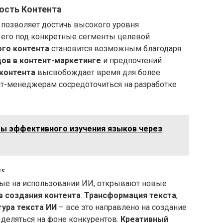
ость Контента
позволяет достичь высокого уровня
я его под конкретные сегменты целевой
ого контента
становится возможным благодаря
ов в контент-маркетинге
и предпочтений
контента
высвобождает время для более
ент-менеджерам сосредоточиться на разработке
еты эффективного изучения языков через
ге
ные на использовании ИИ, открывают новые
 создания контента
.
Трансформация текста
,
ура текста ИИ
– все это направлено на создание
ыделяться на фоне конкурентов.
Креативный