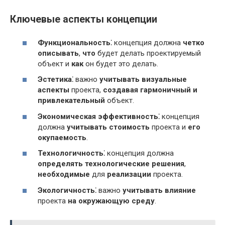
Ключевые аспекты концепции
Функциональность⁚
концепция должна
четко
описывать
,
что
будет делать проектируемый
объект и
как
он будет это делать.
Эстетика⁚
важно
учитывать
визуальные
аспекты
проекта,
создавая
гармоничный и
привлекательный
объект.
Экономическая эффективность⁚
концепция
должна
учитывать
стоимость
проекта и
его
окупаемость
.
Технологичность⁚
концепция должна
определять
технологические решения
,
необходимые
для
реализации
проекта.
Экологичность⁚
важно
учитывать
влияние
проекта
на окружающую среду
.