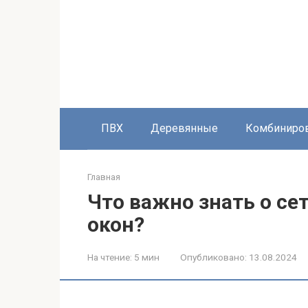
Перейти
к
контенту
ПВХ
Деревянные
Комбиниро
Главная
Что важно знать о с
окон?
На чтение:
5 мин
Опубликовано:
13.08.2024