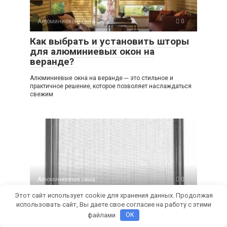
Алюминиевые окна
0
Как выбрать и установить шторы
для алюминиевых окон на
веранде?
Алюминиевые окна на веранде ─ это стильное и
практичное решение‚ которое позволяет наслаждаться
свежим
Алюминиевые окна
0
Этот сайт использует cookie для хранения данных. Продолжая
Как устанавливать и использовать
использовать сайт, Вы даете свое согласие на работу с этими
москитные сетки для
файлами
OK
алюминиевых окон?