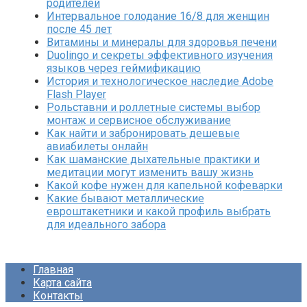
родителей
Интервальное голодание 16/8 для женщин
после 45 лет
Витамины и минералы для здоровья печени
Duolingo и секреты эффективного изучения
языков через геймификацию
История и технологическое наследие Adobe
Flash Player
Рольставни и роллетные системы выбор
монтаж и сервисное обслуживание
Как найти и забронировать дешевые
авиабилеты онлайн
Как шаманские дыхательные практики и
медитации могут изменить вашу жизнь
Какой кофе нужен для капельной кофеварки
Какие бывают металлические
евроштакетники и какой профиль выбрать
для идеального забора
Главная
Карта сайта
Контакты