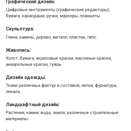
Графический дизайн⁚
Цифровые инструменты (графические редакторы)‚
бумага‚ карандаши‚ ручки‚ маркеры‚ планшеты.
Скульптура⁚
Глина‚ камень‚ дерево‚ металл‚ пластик‚ гипс.
Живопись⁚
Холст‚ бумага‚ акриловые краски‚ масляные краски‚
акварельные краски‚ гуашь.
Дизайн одежды⁚
Ткани различных фактур и составов‚ нитки‚ фурнитура‚
лекала.
Ландшафтный дизайн⁚
Растения‚ камни‚ вода‚ земля‚ различные строительные
материалы.