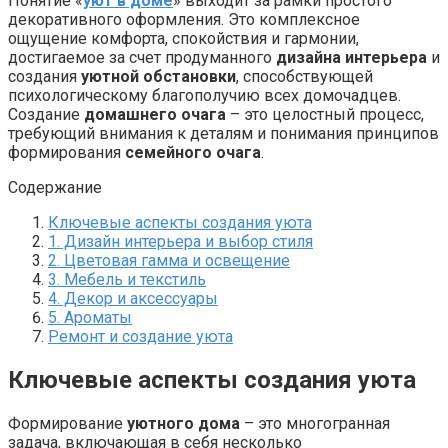
Понятие «
уют в доме
» выходит за рамки простого
декоративного оформления. Это комплексное
ощущение комфорта, спокойствия и гармонии,
достигаемое за счет продуманного
дизайна интерьера
и
создания
уютной обстановки
, способствующей
психологическому благополучию всех домочадцев.
Создание
домашнего очага
– это целостный процесс,
требующий внимания к деталям и понимания принципов
формирования
семейного очага
.
Содержание
Ключевые аспекты создания уюта
1. Дизайн интерьера и выбор стиля
2. Цветовая гамма и освещение
3. Мебель и текстиль
4. Декор и аксессуары
5. Ароматы
Ремонт и создание уюта
Ключевые аспекты создания уюта
Формирование
уютного дома
– это многогранная
задача, включающая в себя несколько