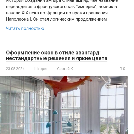
История создания ампира Стиль ампир, чье название
переводится с французского как "империя", возник в
начале XIX века во Франции во время правления
Наполеона I. Он стал логическим продолжением
Читать полностью
Оформление окон в стиле авангард:
нестандартные решения и яркие цвета
23.08.2024
Шторы
Сергей К.
0