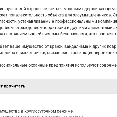
чие пультовой охраны являеться мощным сдерживающим ф
жает привлекательность объекта для злоумышленников. Э
пасности, устанавливаемые профессиональными компаниям
ением, ограждением территории и другими элементами за
 за состоянием вашей системы безопасности, что позволя
щает ваше имущество от кражи, вандализма и других пов
чительно снижает риски, связанные с несанкционированны
ессиональные охранные предприятия используют совреме
ит прочитать
имущества в круглосуточном режиме.