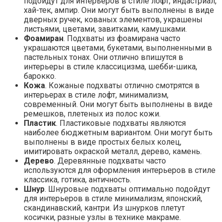
подойдут для интерьеров в стиле лофт, индастриал,
хай-тек, ампир. Они могут быть выполнены в виде
дверных ручек, кованых элементов, украшены
листьями, цветами, завитками, камушками.
Фоамиран
. Подхваты из фоамирана часто
украшаются цветами, букетами, выполненными в
пастельных тонах. Они отлично впишутся в
интерьеры в стиле классицизма, шебби-шика,
барокко.
Кожа
. Кожаные подхваты отлично смотрятся в
интерьерах в стиле лофт, минимализм,
современный. Они могут быть выполнены в виде
ремешков, плетеных из полос кожи.
Пластик
. Пластиковые подхваты являются
наиболее бюджетным вариантом. Они могут быть
выполнены в виде простых белых колец,
имитировать окраской металл, дерево, камень.
Дерево
. Деревянные подхваты часто
используются для оформления интерьеров в стиле
классика, готика, античность.
Шнур
. Шнуровые подхваты оптимально подойдут
для интерьеров в стиле минимализм, японский,
скандинавский, кантри. Из шнурков плетут
косички, разные узлы в технике макраме.