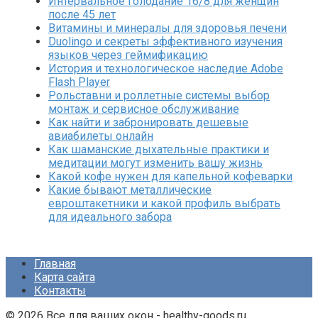
Интервальное голодание 16/8 для женщин
после 45 лет
Витамины и минералы для здоровья печени
Duolingo и секреты эффективного изучения
языков через геймификацию
История и технологическое наследие Adobe
Flash Player
Рольставни и роллетные системы выбор
монтаж и сервисное обслуживание
Как найти и забронировать дешевые
авиабилеты онлайн
Как шаманские дыхательные практики и
медитации могут изменить вашу жизнь
Какой кофе нужен для капельной кофеварки
Какие бывают металлические
евроштакетники и какой профиль выбрать
для идеального забора
Главная
Карта сайта
Контакты
© 2026 Все для ваших окон - healthy-goods.ru