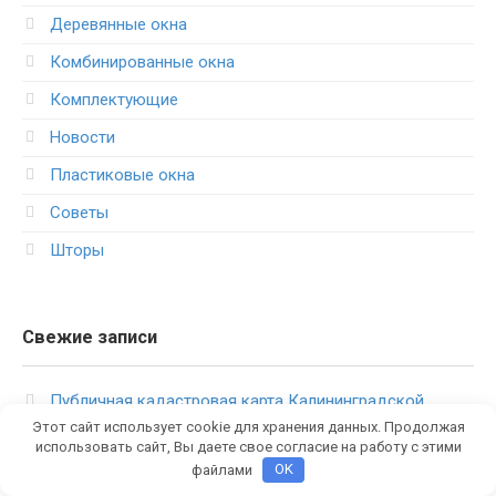
Деревянные окна
Комбинированные окна
Комплектующие
Новости
Пластиковые окна
Советы
Шторы
Свежие записи
Публичная кадастровая карта Калининградской
области
Этот сайт использует cookie для хранения данных. Продолжая
использовать сайт, Вы даете свое согласие на работу с этими
Инжиниринг: что это, кому нужен и как помогает
файлами
OK
бизнесу