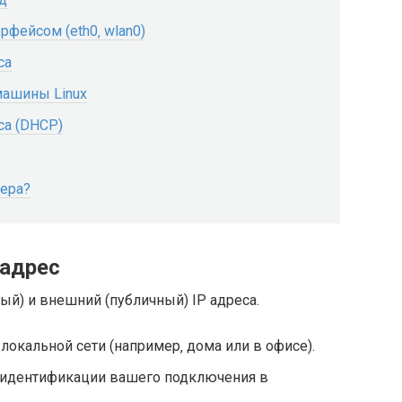
фейсом (eth0‚ wlan0)
са
машины Linux
са (DHCP)
вера?
 адрес
ый) и внешний (публичный) IP адреса.
 локальной сети (например‚ дома или в офисе).
я идентификации вашего подключения в