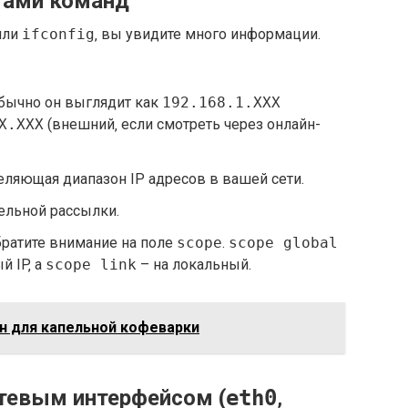
тами команд
или
ifconfig
‚ вы увидите много информации.
 Обычно он выглядит как
192.168.1.XXX
X.XXX
(внешний‚ если смотреть через онлайн-
деляющая диапазон IP адресов в вашей сети.
ельной рассылки.
обратите внимание на поле
scope
.
scope global
й IP‚ а
scope link
– на локальный.
н для капельной кофеварки
тевым интерфейсом (
eth0
‚