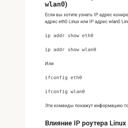
wlan0
)
Если вы хотите узнать IP адрес конкре
адрес eth0 Linux или IP адрес wlan0 L
ip addr show eth0
ip addr show wlan0
Или:
ifconfig eth0
ifconfig wlan0
Эти команды покажут информацию толь
Влияние IP роутера Linux