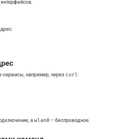
 интерфейсов.
дрес:
дрес
н-сервисы‚ например‚ через
curl
:
одключение‚ а
wlan0
– беспроводное.