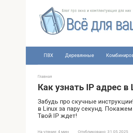
Перейти
к
контенту
ПВХ
Деревянные
Комбиниро
Главная
Как узнать IP адрес в 
Забудь про скучные инструкции!
в Linux за пару секунд. Покаж
Твой IP ждет!
На чтение:
4 мин
Опубликовано:
31.05.2025