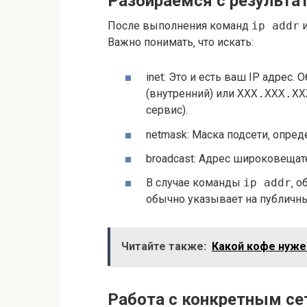
Разбираемся с результа
После выполнения команд
ip addr
Важно понимать‚ что искать:
inet: Это и есть ваш IP адрес.
(внутренний) или
XXX.XXX.XX
сервис).
netmask: Маска подсети‚ опре
broadcast: Адрес широковещат
В случае команды
ip addr
‚ 
обычно указывает на публичны
Читайте также:
Какой кофе нуже
Работа с конкретным се