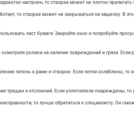
корректно настроен, то створка может не плотно прилегать
аботает, то створка может не закрываться на защелку. В э
ользовать лист бумаги. Закройте окно и попробуйте просун
 осмотрите ролики на наличие повреждений и грязи. Если р
пление петель к раме и створке. Если петли ослаблены, то 
чие трещин и отслоений. Если уплотнители повреждены, то
исправности, то лучше обратиться к специалисту. Он смож