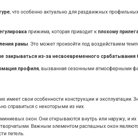
туре
, что особенно актуально для раздвижных профильных 
егулировка
прижима, которая приводит к
плохому прилег
вления рамы
. Это может произойти под воздействием темп
не закрываться из-за несвоевременного срабатывания
рмация профиля
, вызванная сезонными атмосферными фа
х имеет свои особенности конструкции и эксплуатации. З
но справиться с некоторыми из них.
миниевых окон. Они открываются внутрь или наружу, и их
творчатыми. Важным элементом распашных окон являются 
ти петель.