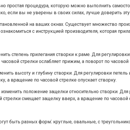
о простая процедура, которую можно выполнить самостоя
о, если вы не уверены в своих силах, лучше доверить эту
установленной на ваших окнах. Существует множество про
ознакомиться с инструкцией производителя, которая прила
енить степень прилегания створки к раме. Для регулиров
 часовой стрелки ослабляет прижим, а поворот по часовой
менить высоту и глубину створки. Для регулировки петель
у, а вращение по часовой стрелке опускает створку.
т изменить положение защелки относительно створки. Для
 стрелки смещает защелку вверх, а вращение по часовой 
огут быть разных форм⁚ круглые, овальные, с треугольни