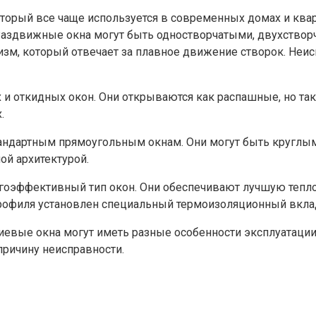
оторый все чаще используется в современных домах и ква
 Раздвижные окна могут быть одностворчатыми, двухство
зм, который отвечает за плавное движение створок. Неисп
и откидных окон. Они открываются как распашные, но та
.
тандартным прямоугольным окнам. Они могут быть круглым
ой архитектурой.
гоэффективный тип окон. Они обеспечивают лучшую тепл
рофиля установлен специальный термоизоляционный вкл
иевые окна могут иметь разные особенности эксплуатации
причину неисправности.