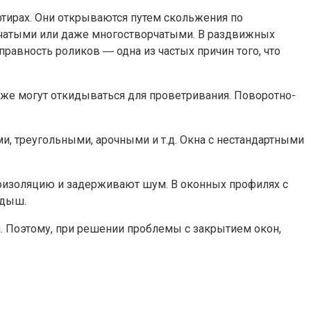
ртирах. Они открываются путем скольжения по
рчатыми или даже многостворчатыми. В раздвижных
равность роликов ― одна из частых причин того, что
кже могут откидываться для проветривания. Поворотно-
и, треугольными, арочными и т.д. Окна с нестандартными
оизоляцию и задерживают шум. В оконных профилях с
адыш.
. Поэтому, при решении проблемы с закрытием окон,